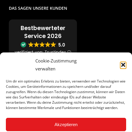
DAS SAGEN UNSERE KUNDEN
Bestbewerteter
Service 2026
5.0
verifiziert von: Trustindex
Cookie-Zustimmung
verwalten
KONTAKT
Um dir ein optimales Erlebnis zu bieten, verwenden wir Technologien wie
Cookies, um Geräteinformationen zu speichern und/oder darauf
zuzugreifen. Wenn du diesen Technologien zustimmst, können wir Daten
Lindenweg 16
wie das Surfverhalten oder eindeutige IDs auf dieser Website
33129 Delbrück
verarbeiten. Wenn du deine Zustimmung nicht erteilst oder zurückziehst,
können bestimmte Merkmale und Funktionen beeinträchtigt werden.
Fon:
0 52 51 / 70 91 922
Akzeptieren
Mail:
anfrage@stage-n.de