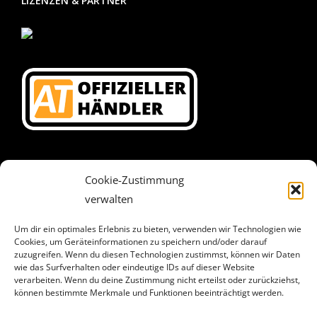
LIZENZEN & PARTNER
DAS SAGEN UNSERE KUNDEN
Cookie-Zustimmung
verwalten
KONTAKT
Um dir ein optimales Erlebnis zu bieten, verwenden wir Technologien wie
Cookies, um Geräteinformationen zu speichern und/oder darauf
zuzugreifen. Wenn du diesen Technologien zustimmst, können wir Daten
Lindenweg 16
wie das Surfverhalten oder eindeutige IDs auf dieser Website
33129 Delbrück
verarbeiten. Wenn du deine Zustimmung nicht erteilst oder zurückziehst,
können bestimmte Merkmale und Funktionen beeinträchtigt werden.